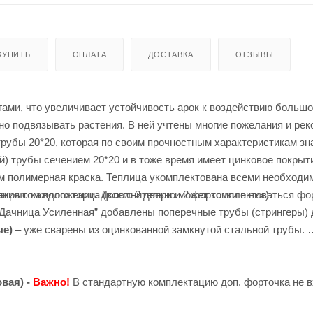
 КУПИТЬ
ОПЛАТА
ДОСТАВКА
ОТЗЫВЫ
ми, что увеличивает устойчивость арок к воздействию большо
жно подвязывать растения. В ней учтены многие пожелания и ре
трубы 20*20, которая по своим прочностным характеристикам з
) трубы сечением 20*20 и в тоже время имеет цинковое покрыти
м полимерная краска. Теплица укомплектована всеми необход
ия с каждого торца (всего 2 двери и 2 форточки в них).
закрытом положении. Дополнительно может комплектоваться фо
“Дачница Усиленная” добавлены поперечные трубы (стрингеры)
ые)
– уже сварены из оцинкованной замкнутой стальной трубы.
вая) -
Важно!
В стандартную комплектацию доп. форточка не в