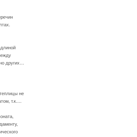
еречин
лтах.
 длиной
между
но других
 теплицы не
ом, т.к.
оната,
даменту,
ического