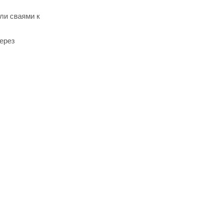
ли сваями к
ерез