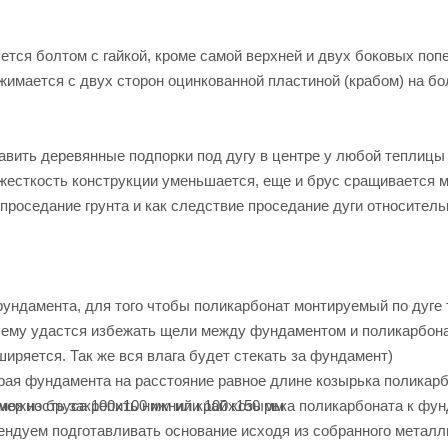
яется болтом с гайкой, кроме самой верхней и двух боковых поп
бжимается с двух сторон оцинкованной пластиной (крабом) на бо
тавить деревянные подпорки под дугу в центре у любой теплицы
га жесткость конструкции уменьшается, еще и брус сращивается 
проседание грунта и как следствие проседание дуги относитель
фундамента, для того чтобы поликарбонат монтируемый по дуге
чему удастся избежать щели между фундаментом и поликарбонат
иряется. Так же вся влага будет стекать за фундамент)
края фундамента на расстояние равное длине козырька поликарб
мер из бруса 100х100 мм или 100х150 мм
зможность закрепить нижний край козырька поликарбоната к фун
ендуем подготавливать основание исходя из собранного металл