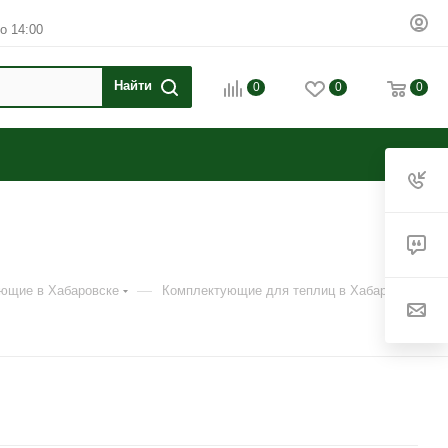
о 14:00
0
0
0
—
ующие в Хабаровске
Комплектующие для теплиц в Хабаровске