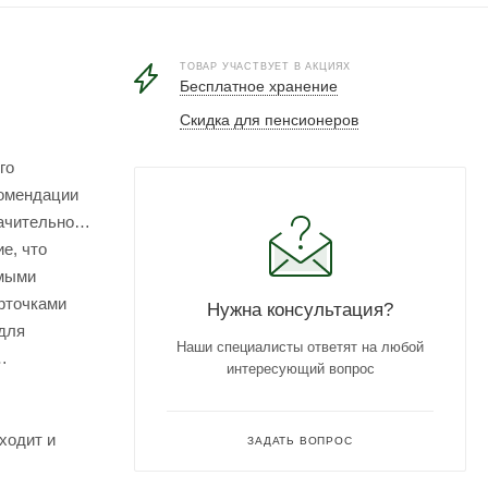
ТОВАР УЧАСТВУЕТ В АКЦИЯХ
Бесплатное хранение
Скидка для пенсионеров
го
комендации
начительно
е, что
имыми
рточками
Нужна консультация?
 для
Наши специалисты ответят на любой
интересующий вопрос
ходит и
ЗАДАТЬ ВОПРОС