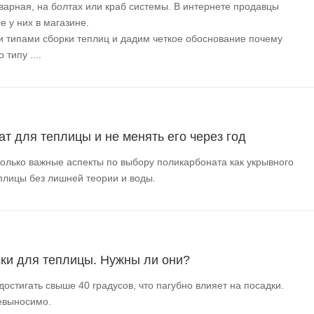
варная, на болтах или краб системы. В интернете продавцы
 у них в магазине.
и типами сборки теплиц и дадим четкое обоснование почему
типу ....
т для теплицы и не менять его через год
только важные аспекты по выбору поликарбоната как укрывного
плицы без лишней теории и воды.
ки для теплицы. Нужны ли они?
остигать свыше 40 градусов, что пагубно влияет на посадки.
невыносимо.