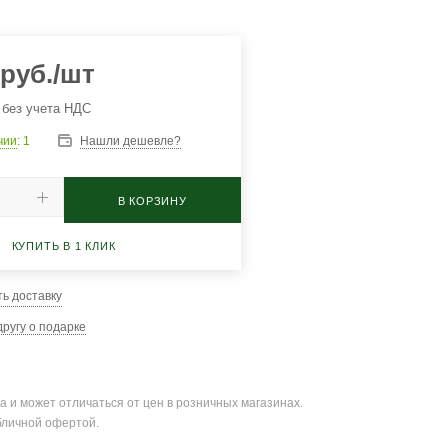
руб.
/шт
 без учета НДС
чии
: 1
Нашли дешевле?
В КОРЗИНУ
КУПИТЬ В 1 КЛИК
ть доставку
ругу о подарке
а и может отличаться от цен в розничных магазинах.
бличной офертой.