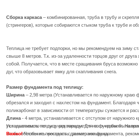
Сборка каркаса
– комбинированная, труба в трубу и скрепл
(стрингеров), которые собираются стыком труба к трубе и о
Теплица не требует подпорки, но мы рекомендуем на зиму с
свыше 8 метров. Т.к. из-за удаленности торцов друг от дру
собой. Получается, что в месте сращивания бруса возможно 
дуг, что образовывает ямку для скапливания снега.
Размер фундамента под теплицу:
Ширина
– 2,98 метра (Устанавливается по наружному краю 
обрезался и заходил с нахлестом на фундамент. Благодаря 
поликарбонат в зависимости от температуры сужается и расш
Длина
- 4 метра, устанавливается с отступом от наружного 
Устанавливать теплицу рекомендуется на фундамент. Напри
укладываемого по дуге над торцом. Для того чтобы была во
Важно!
Чтобы не прогадать с размерами фундамента, реком
чтобы обеспечить жесткость данного козырька