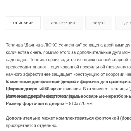
ОПИСАНИЕ
ИНСТРУКЦИИ
ВИДЕО
ГДЕ
Теплица “Дачница-ЛЮКС Усиленная” оснащена двойными дуга
количества снега, помимо этого за дополнительные дуги мо
садоводов. Теплица производится из оцинкованной сварной 
превосходит аналог – оцинкованной профильной (незамкнутой
намного эффективнее защищает конструкцию от коррозии че
В комплекте дверь и в ней большая форточка для проветриван
элементами для фиксации дверей и форточек в открытом и 
Ширина двери
– 860 мм.
для дополнительного проветривания. В отличии от теплицы 
Материал двери и форточки (цельносварные-неразборн
увеличения устойчивости теплицы.
Размер форточки в дверях
– 810х770 мм.
Дополнительно может комплектоваться форточкой (боко
приобретается отдельно.