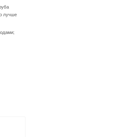
руба
го лучше
годами;