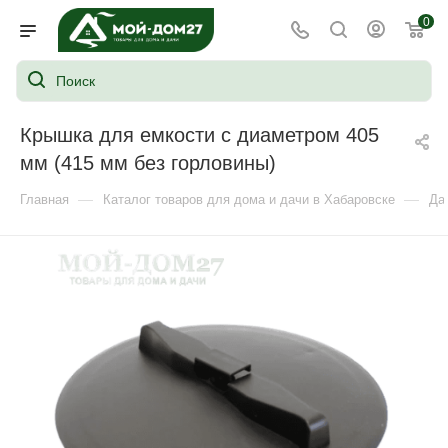
0
Крышка для емкости с диаметром 405
мм (415 мм без горловины)
—
—
Главная
Каталог товаров для дома и дачи в Хабаровске
Да