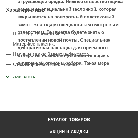
окружающей среды. Нижнее отверстие ящика
оснащено специальной заслонкой, которая
Характеристики:
закрывается на поворотный пластиковый
замок. Благодаря специальным смотровым
отверстиям, Вы всегда будете знать о
Цвет: серый и жёлтый.
поступлении новой почты. Специальная
Материал: пластик.
декоративная накладка для приемного
Наличие замка: Завертка-фиксатор.
отверстия позволяет установить ящик с
внутренней стороны забора. Такая мера
Страна производства: Россия.
безопасности обеспечит сохранность Вашей
корреспонденции от посторонних лиц.
КАТАЛОГ ТОВАРОВ
АКЦИИ И СКИДКИ