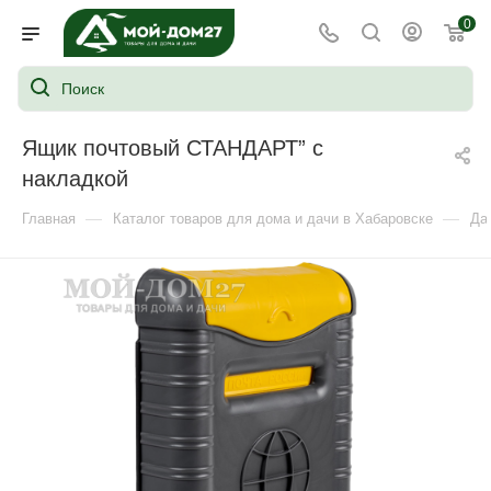
0
Ящик почтовый СТАНДАРТ” с
накладкой
—
—
Главная
Каталог товаров для дома и дачи в Хабаровске
Да