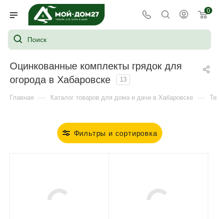
0
Оцинкованные комплекты грядок для
огорода в Хабаровске
13
—
—
Главная
Каталог товаров для дома и дачи в Хабаровске
Те
Фильтры и сортировка