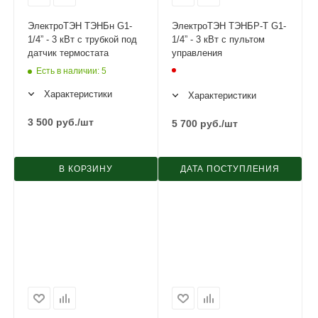
ЭлектроТЭН ТЭНБн G1-
ЭлектроТЭН ТЭНБР-Т G1-
1/4” - 3 кВт с трубкой под
1/4” - 3 кВт с пультом
датчик термостата
управления
Есть в наличии
: 5
Характеристики
Характеристики
3 500
руб.
/шт
5 700
руб.
/шт
В КОРЗИНУ
ДАТА ПОСТУПЛЕНИЯ