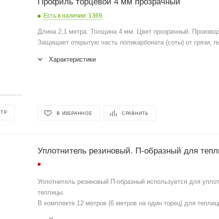
Профиль торцевой 4 мм прозрачный
Есть в наличии
: 1369
Длина 2,1 метра. Толщина 4 мм. Цвет прозрачный. Произво
Защищает открытую часть поликарбоната (соты) от грязи, п
Характеристики
ОТР
В ИЗБРАННОЕ
СРАВНИТЬ
Уплотнитель резиновый. П-образный для теп
Уплотнитель резиновый П-образный используется для упло
теплицы.
В комплекте 12 метров (6 метров на один торец) для тепли