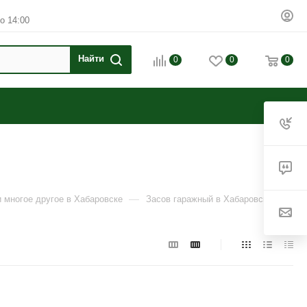
о 14:00
0
0
0
—
и многое другое в Хабаровске
Засов гаражный в Хабаровске