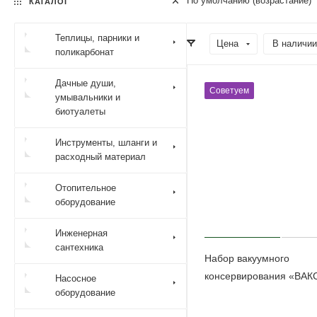
По умолчанию (возрастание)
КАТАЛОГ
Теплицы, парники и
Цена
В наличии
поликарбонат
Дачные души,
Советуем
умывальники и
биотуалеты
Инструменты, шланги и
расходный материал
Отопительное
оборудование
Инженерная
сантехника
Набор вакуумного
консервирования «ВАК
Насосное
оборудование