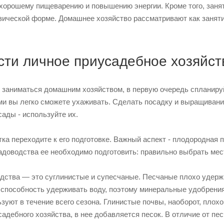
хорошему пищеварению и повышению энергии. Кроме того, занят
ической форме. Домашнее хозяйство рассматривают как занятие
ести личное приусадебное хозяйст
 заниматься домашним хозяйством, в первую очередь спланиру
ыми вы легко сможете ухаживать. Сделать посадку и выращиван
сады - используйте их.
ка переходите к его подготовке. Важный аспект - плодородная 
доводства ее необходимо подготовить: правильно выбрать мест
ства — это суглинистые и супесчаные. Песчаные плохо удержив
способность удерживать воду, поэтому минеральные удобрения
ьзуют в течение всего сезона. Глинистые почвы, наоборот, плох
садебного хозяйства, в нее добавляется песок. В отличие от пе