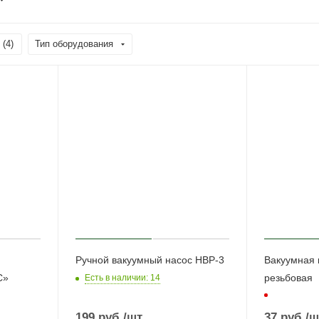
 (
4
)
Тип оборудования
Ручной вакуумный насос НВР-3
Вакуумная 
С»
резьбовая
Есть в наличии
: 14
199
руб.
/шт
37
руб.
/ш