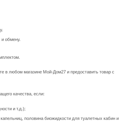
у.
 и обмену.
мплектом.
те в любом магазине Мой-Дом27 и предоставить товар с
ащего качества, если:
ости и т.д.);
а капельниц, половина биожидкости для туалетных кабин и