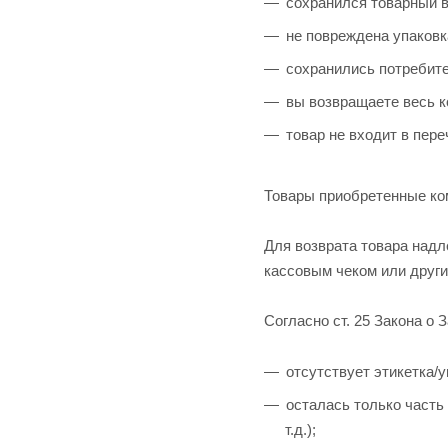
сохранился товарный в
не повреждена упаковк
сохранились потребите
вы возвращаете весь к
товар не входит в пер
Товары приобретенные ком
Для возврата товара надл
кассовым чеком
или друг
Согласно ст. 25 Закона о
отсутствует этикетка/у
осталась только часть
т.д.);