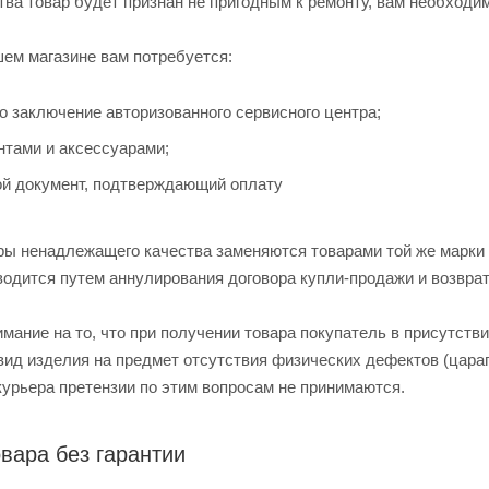
тва товар будет признан не пригодным к ремонту, вам необходим
шем магазине вам потребуется:
о заключение авторизованного сервисного центра;
нтами и аксессуарами;
ой документ, подтверждающий оплату
ы ненадлежащего качества заменяются товарами той же марки 
водится путем аннулирования договора купли-продажи и возвра
ание на то, что при получении товара покупатель в присутстви
ид изделия на предмет отсутствия физических дефектов (царапи
курьера претензии по этим вопросам не принимаются.
вара без гарантии