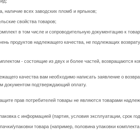
ид;
а, наличие всех заводских пломб и ярлыков;
льские свойства товаров;
омплект в том числе и сопроводительную документацию к товар
ечень продуктов надлежащего качества, не подлежащих возврату
плектом - состоящие из двух и более частей, возвращаются ко
ежащего качества вам необходимо написать заявление о возвра
им документом подтверждающий оплату.
 Защите прав потребителей товары не являются товарами надлеж
паковка с информацией (партия, условия эксплуатации, срок годн
 пачки/упаковки товара (например, половина упаковки комплект