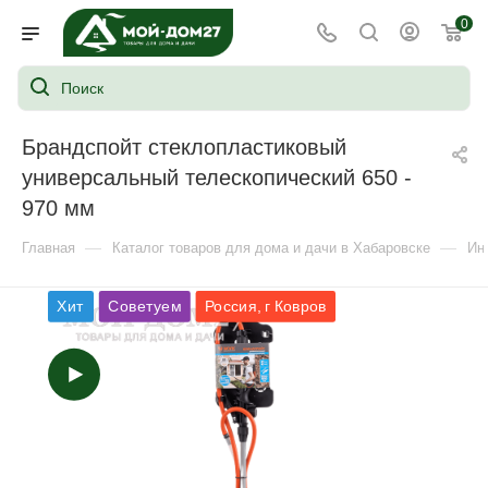
0
Брандспойт стеклопластиковый
универсальный телескопический 650 -
970 мм
—
—
Главная
Каталог товаров для дома и дачи в Хабаровске
Ин
Хит
Советуем
Россия, г Ковров