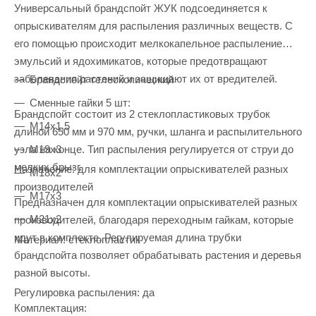
Универсальный брандспойт ЖУК подсоединяется к
опрыскивателям для распыления различных веществ. С
его помощью происходит мелкокапельное распыление
эмульсий и ядохимикатов, которые предотвращают
заболевания растений и защищают их от вредителей.
Брандспойт телескопический
Сменные гайки 5 шт:
Брандспойт состоит из 2 стеклопластиковых трубок
М14х1,5
длиной 650 мм и 970 мм, ручки, шланга и распылительного
узла на конце. Тип распыления регулируется от струи до
М19х3
мелких брызг.
Назначение: для комплектации опрыскивателей разных
М18х2
производителей
М17х3
Предназначен для комплектации опрыскивателей разных
М21х2
производителей, благодаря переходным гайкам, которые
идут в комплекте. Регулируемая длина трубки
Материал: стеклопластик
брандспойта позволяет обрабатывать растения и деревья
разной высоты.
Регулировка распыления: да
Комплектация: