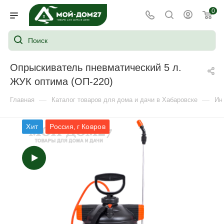
0
Опрыскиватель пневматический 5 л.
ЖУК оптима (ОП-220)
—
—
Главная
Каталог товаров для дома и дачи в Хабаровске
Ин
Хит
Россия, г Ковров