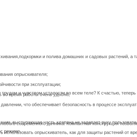
кивания,подкормки и полива домашних и садовых растений, а т
ивания опрыскивателя;
ойчивости при эксплуатации;
трудом и чувством усталости во всем теле? К счастью, теперь
ь во время работы очень удобно;
давлении, что обеспечивает безопасность в процессе эксплуа
ании, выступающая часть клапана не задевает руку пользовате
любого современного дачника! Компактная конструкция позволя
ас режиме.
ь использовать опрыскиватель, как для защиты растений от вр