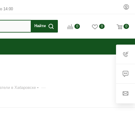
о 14:00
0
0
0
—
атели в Хабаровске