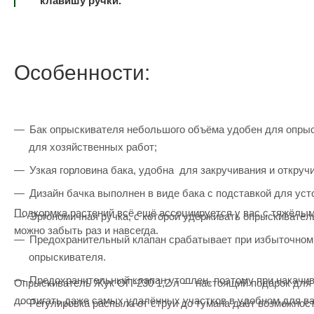
клавишу ручки.
Особенности:
Бак опрыскивателя небольшого объёма удобен для опрыс
для хозяйственных работ;
Узкая горловина бака, удобна для закручивания и откруч
Дизайн бачка выполнен в виде бака с подставкой для уст
Подкормка растений всё ещё ассоциируется у вас с тяжёлым 
Эргономичная ручка, с которой удерживать опрыскивател
можно забыть раз и навсегда.
Предохранительный клапан срабатывает при избыточном 
опрыскивателя.
Предохранительный клапан утоплен, поэтому при накачив
Опрыскиватель Жук ОП-230 1,2 л — настоящий подарок для 
достигать даже самых удалённых участков в удобном для в
Регулировка распыла от струи до тумана даёт возможност