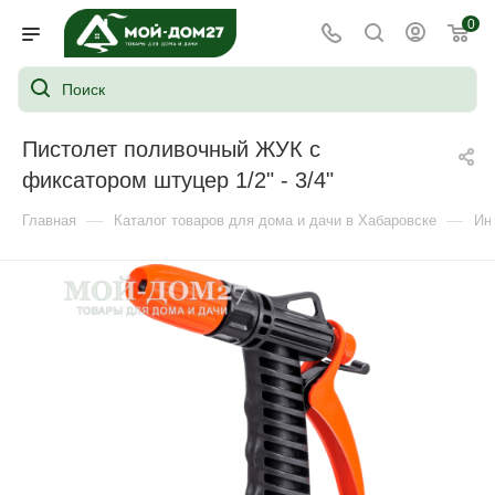
0
Пистолет поливочный ЖУК с
фиксатором штуцер 1/2" - 3/4"
—
—
Главная
Каталог товаров для дома и дачи в Хабаровске
Ин