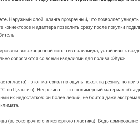
ете. Наружный слой шланга прозрачный, что позволяет увидеть
е коннекторов и адаптера позволить сразу после покупки подк
битель.
мированы высокопрочной нитью из полиамида, устойчивы к воз
ально сопрягаются со всеми изделиями для полива «Жук»
топласта) - этот материал на ощупь похож на резину, но при э
30°C по Цельсию). Неорезина — это полимерный материал объед
ный их недостатков: он более легкий, не боится даже экстрема
 климата.
ида (высокопрочного инженерного пластика). Ведь армирование