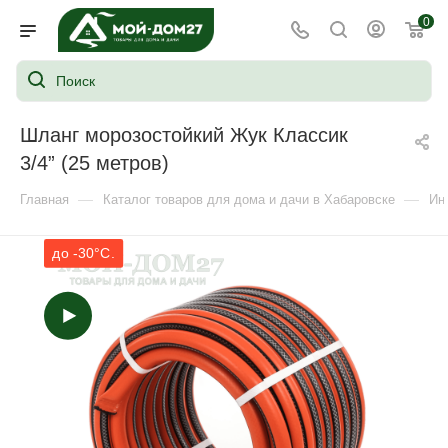
0
Шланг морозостойкий Жук Классик
3/4” (25 метров)
—
—
Главная
Каталог товаров для дома и дачи в Хабаровске
Ин
до -30°C.