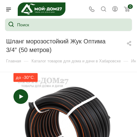
0
Шланг морозостойкий Жук Оптима
3/4” (50 метров)
—
—
Главная
Каталог товаров для дома и дачи в Хабаровске
Ин
до -30°C.