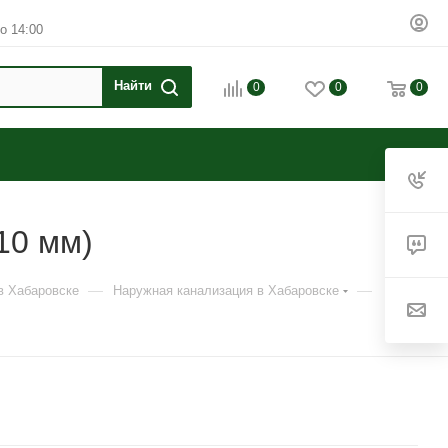
о 14:00
0
0
0
10 мм)
—
—
в Хабаровске
Наружная канализация в Хабаровске