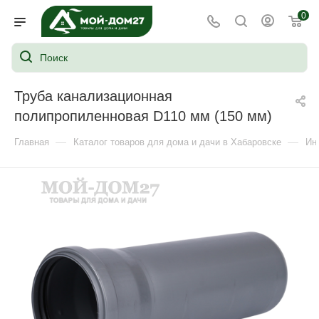
0
Труба канализационная
полипропиленновая D110 мм (150 мм)
—
—
Главная
Каталог товаров для дома и дачи в Хабаровске
Ин