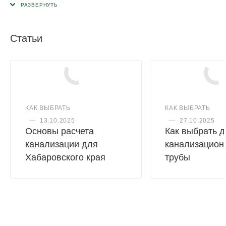
Максимальная температура постоянных стоков не должна
превышать 80 ºС.
Статьи
Гарантия 7 лет, срок службы 50 лет.
КАК ВЫБРАТЬ
КАК ВЫБРАТЬ
—
13.10.2025
—
27.10.2025
Основы расчета
Как выбрать 
канализации для
канализацион
Хабаровского края
трубы