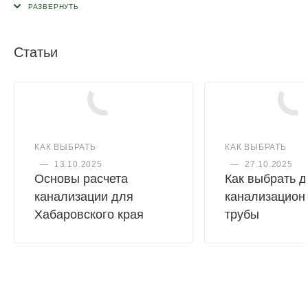
трубу в любую сторону. Это особенно востребовано при
монтаже сложных трубопроводных систем и при
необходимости обогнуть угол или архитектурный выступ.
Статьи
Применяется при максимальной температуре постоянных
стоков - 80ºС (кратковременная - 95ºС).
Срок службы - не менее 50 лет.
КАК ВЫБРАТЬ
КАК ВЫБРАТЬ
—
13.10.2025
—
27.10.2025
Основы расчета
Как выбрать 
канализации для
канализацион
Хабаровского края
трубы