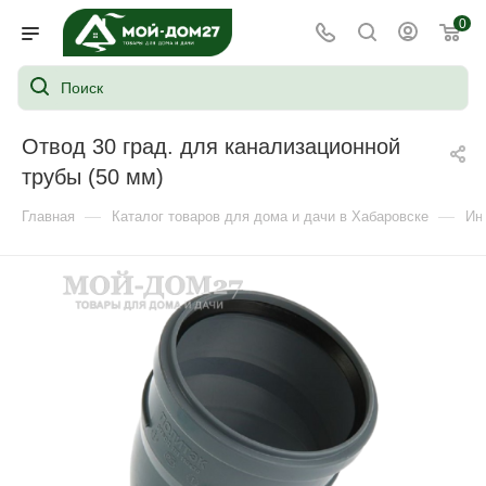
0
Отвод 30 град. для канализационной
трубы (50 мм)
—
—
Главная
Каталог товаров для дома и дачи в Хабаровске
Ин