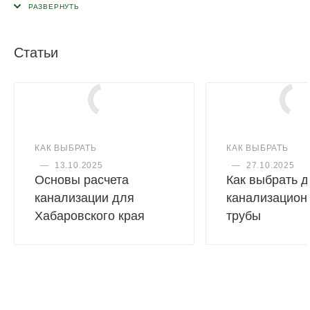
трубу в любую сторону. Это особенно востребовано при
монтаже сложных трубопроводных систем и при
необходимости обогнуть угол или архитектурный выступ.
Статьи
Применяется при максимальной температуре постоянных
стоков - 80ºС (кратковременная - 95ºС).
Срок службы - не менее 50 лет.
КАК ВЫБРАТЬ
КАК ВЫБРАТЬ
—
13.10.2025
—
27.10.2025
Основы расчета
Как выбрать 
канализации для
канализацион
Хабаровского края
трубы