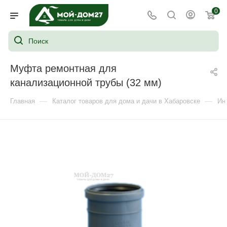
0
Муфта ремонтная для
канализационной трубы (32 мм)
—
—
Главная
Каталог товаров для дома и дачи в Хабаровске
Ин