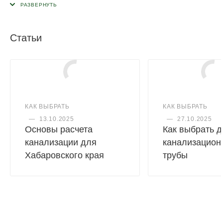
В отличии от соединительной муфты не имеет упорного
бортика внутри, что позволяет легко надеть ее на
заменяемую часть трубы. Оба конца ремонтной муфты
Статьи
снабжены резиновыми уплотнительными кольцами.
Применяется при максимальной температуре постоянных
стоков - 80ºС (кратковременная - 95ºС). Срок службы - не
менее 50 лет.
КАК ВЫБРАТЬ
КАК ВЫБРАТЬ
—
13.10.2025
—
27.10.2025
Основы расчета
Как выбрать 
канализации для
канализацион
Хабаровского края
трубы