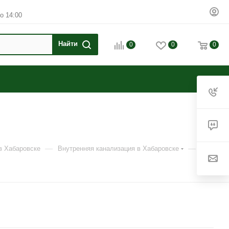
о 14:00
0
0
0
—
—
в Хабаровске
Внутренняя канализация в Хабаровске