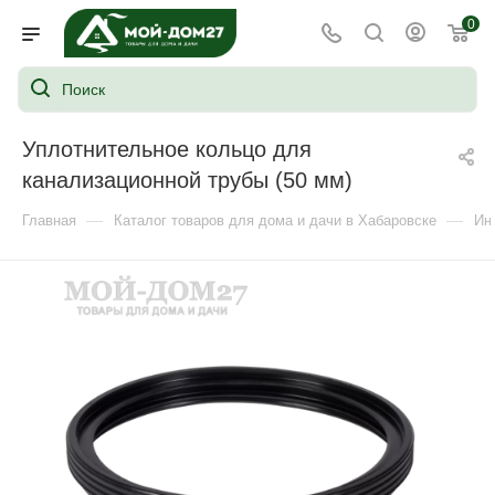
0
Уплотнительное кольцо для
канализационной трубы (50 мм)
—
—
Главная
Каталог товаров для дома и дачи в Хабаровске
Ин