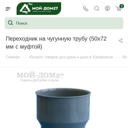
0
Переходник на чугунную трубу (50х72
мм с муфтой)
—
—
Главная
Каталог товаров для дома и дачи в Хабаровске
Ин