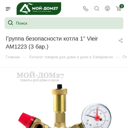
0
Группа безопасности котла 1" Vieir
AM1223 (3 бар.)
—
—
Главная
Каталог товаров для дома и дачи в Хабаровске
От