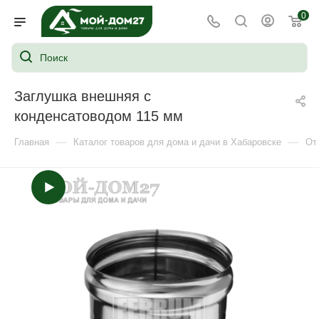
0
Заглушка внешняя с
конденсатоводом 115 мм
—
—
Главная
Каталог товаров для дома и дачи в Хабаровске
От