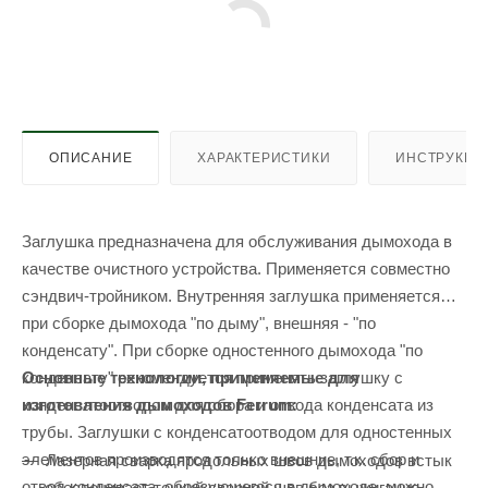
ОПИСАНИЕ
ХАРАКТЕРИСТИКИ
ИНСТРУКЦИ
Заглушка предназначена для обслуживания дымохода в
качестве очистного устройства. Применяется совместно
сэндвич-тройником. Внутренняя заглушка применяется
при сборке дымохода "по дыму", внешняя - "по
конденсату". При сборке одностенного дымохода "по
Основные технологии, применяемые для
конденсату" рекомендуется применять заглушку с
изготовления дымоходов Ferrum:
конденсатоотводом для сбора и отвода конденсата из
трубы. Заглушки с конденсатоотводом для одностенных
элементов производятся только внешние, т.к. сбор и
Лазерная сварка продольных швов дымоходов встык
отвод конденсата, образующегося в дымоходе, можно
обеспечивает тонкий сварной шов без выжигания