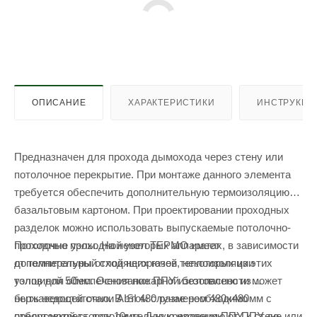
ОПИСАНИЕ
ХАРАКТЕРИСТИКИ
ИНСТРУКЦИ
Предназначен для прохода дымохода через стену или
потолочное перекрытие. При монтаже данного элемента
требуется обеспечить дополнительную термоизоляцию
базальтовым картоном. При проектировании проходных
разделок можно использовать выпускаемые потолочно-
Потолочно проходной узел ТЕРМО имеет
проходные узлы. На некоторых аппаратах, в зависимости
дополнительный слой негорючей теплоизоляции
от температуры отходящих газов, некоторых из этих
толщиной 50мм. Основание ППУ изготовлено из
узлов для обеспечения пожарной безопасности может
нержавеющей стали AISI 430 размером 480х480мм с
быть недостаточно. В этом случае необходимо
отбортовкой сторон 10мм. Для крепления ППУ к стене или
предусмотреть дополнительную изоляцию от ППУ до