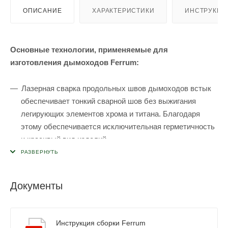
ОПИСАНИЕ
ХАРАКТЕРИСТИКИ
ИНСТРУКЦИ
Основные технологии, применяемые для
изготовления дымоходов Ferrum:
Лазерная сварка продольных швов дымоходов встык
обеспечивает тонкий сварной шов без выжигания
легирующих элементов хрома и титана. Благодаря
этому обеспечивается исключительная герметичность
и красивый вид изделий.
Раструбная система - технология формовки
обеспечивает стабильное сечение внутри трубы,
жесткость элементов конструкции дымохода,
Документы
отсутствие завихрений и препятствий движению дыма,
отсутствие излишнего осадка сажи, абсолютную
герметичность на стыках, легкость при монтаже и
Инструкция сборки Ferrum