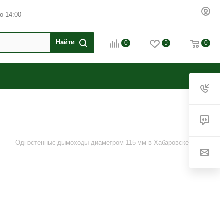
о 14:00
0
0
0
—
—
Одностенные дымоходы диаметром 115 мм в Хабаровске