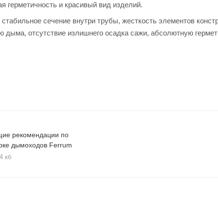
я герметичность и красивый вид изделий.
 стабильное сечение внутри трубы, жесткость элементов конст
ю дыма, отсутствие излишнего осадка сажи, абсолютную гермет
о слоя (в отличие от обычной роликовой сварки) предотвращае
длевает срок службы дымохода в целом.
т получить абсолютно герметичный элемент.
лочки оцинкованных двухстенных фасонных элементов предотвр
вение коррозии на месте шва, что значительно продлевает сро
ие рекомендации по
рке дымоходов Ferrum
4 кб