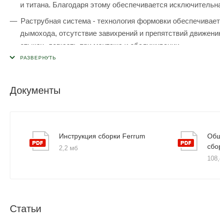
и титана. Благодаря этому обеспечивается исключительна
Раструбная система - технология формовки обеспечивает
дымохода, отсутствие завихрений и препятствий движени
стыках, легкость при монтаже и обслуживании.
Лазерная сварка оцинковки без нарушения гальваническог
возникновение коррозии на месте шва и значительно про
Документы
Отбортовка (вытяжка) отводов у тройников 90° позволяе
Замковое соединение (в отличие от сварки) частей обо
нарушение гальванического покрытия, исключая возникно
дымохода в целом.
Инструкция сборки Ferrum
Общ
сбо
2,2 мб
108,
Статьи