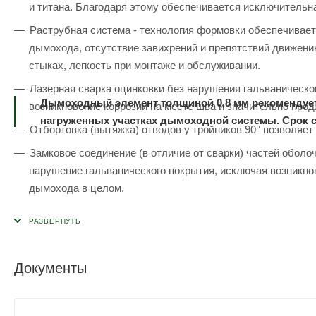
и титана. Благодаря этому обеспечивается исключительна
Раструбная система - технология формовки обеспечивает
дымохода, отсутствие завихрений и препятствий движени
стыках, легкость при монтаже и обслуживании.
Лазерная сварка оцинковки без нарушения гальваническог
Дымоходный элемент толщиной 0,8 мм рекомендуетс
возникновение коррозии на месте шва и значительно про
нагруженных участках дымоходной системы. Срок 
Отбортовка (вытяжка) отводов у тройников 90° позволяе
Замковое соединение (в отличие от сварки) частей обо
нарушение гальванического покрытия, исключая возникно
дымохода в целом.
Документы