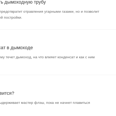
ть дымоходную трубу
предотвратит отравления угарными газами, но и позволит
й постройки.
сат в дымоходе
му течет дымоход, на что влияет конденсат и как с ним
вится?
ыдерживает мастер флэш, пока не начнет плавиться