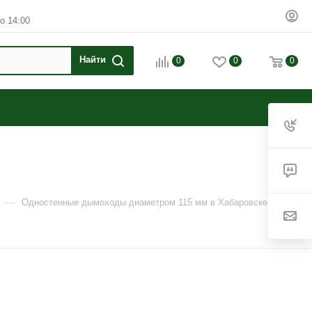
о 14:00
0
0
0
—
—
Одностенные дымоходы диаметром 115 мм в Хабаровске