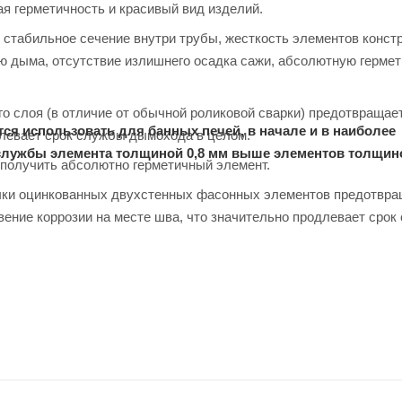
я герметичность и красивый вид изделий.
 стабильное сечение внутри трубы, жесткость элементов конст
ю дыма, отсутствие излишнего осадка сажи, абсолютную гермет
о слоя (в отличие от обычной роликовой сварки) предотвращае
я использовать для банных печей, в начале и в наиболее
длевает срок службы дымохода в целом.
службы элемента толщиной 0,8 мм выше элементов толщино
т получить абсолютно герметичный элемент.
лочки оцинкованных двухстенных фасонных элементов предотвр
вение коррозии на месте шва, что значительно продлевает сро