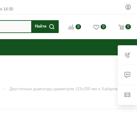
о 14:00
0
0
0
—
Двустенные дымоходы диаметром 115х200 мм в Хабаровске