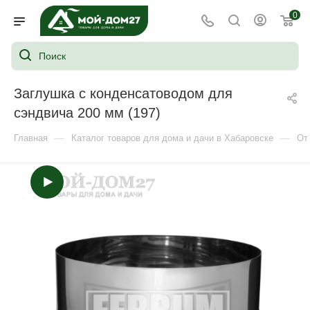
0
Заглушка с конденсатоводом для
сэндвича 200 мм (197)
—
—
Главная
Каталог товаров для дома и дачи в Хабаровске
От