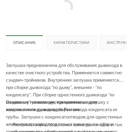
ОПИСАНИЕ
ХАРАКТЕРИСТИКИ
ИНСТРУКЦИ
Заглушка предназначена для обслуживания дымохода в
качестве очистного устройства. Применяется совместно
сэндвич-тройником. Внутренняя заглушка применяется
при сборке дымохода "по дыму", внешняя - "по
конденсату". При сборке одностенного дымохода "по
Основные технологии, применяемые для
конденсату" рекомендуется применять заглушку с
изготовления дымоходов Ferrum:
конденсатоотводом для сбора и отвода конденсата из
трубы. Заглушки с конденсатоотводом для одностенных
элементов производятся только внешние, т.к. сбор и
Лазерная сварка продольных швов дымоходов встык
отвод конденсата, образующегося в дымоходе, можно
обеспечивает тонкий сварной шов без выжигания