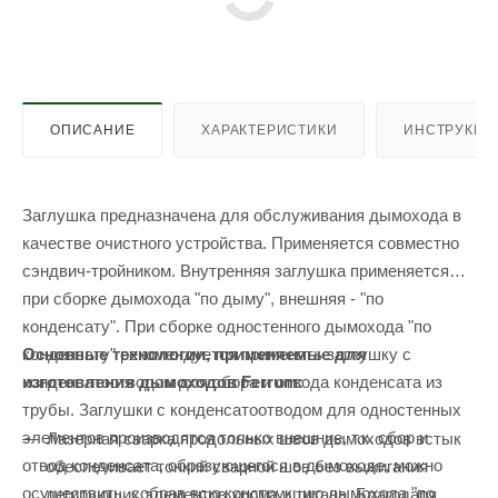
ОПИСАНИЕ
ХАРАКТЕРИСТИКИ
ИНСТРУКЦИ
Заглушка предназначена для обслуживания дымохода в
качестве очистного устройства. Применяется совместно
сэндвич-тройником. Внутренняя заглушка применяется
при сборке дымохода "по дыму", внешняя - "по
конденсату". При сборке одностенного дымохода "по
Основные технологии, применяемые для
конденсату" рекомендуется применять заглушку с
изготовления дымоходов Ferrum:
конденсатоотводом для сбора и отвода конденсата из
трубы. Заглушки с конденсатоотводом для одностенных
элементов производятся только внешние, т.к. сбор и
Лазерная сварка продольных швов дымоходов встык
отвод конденсата, образующегося в дымоходе, можно
обеспечивает тонкий сварной шов без выжигания
осуществить, собрав всю конструкцию дымохода "по
легирующих элементов хрома и титана. Благодаря