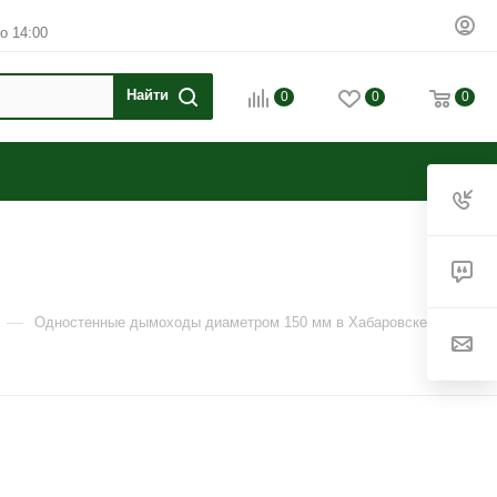
о 14:00
0
0
0
—
—
Одностенные дымоходы диаметром 150 мм в Хабаровске