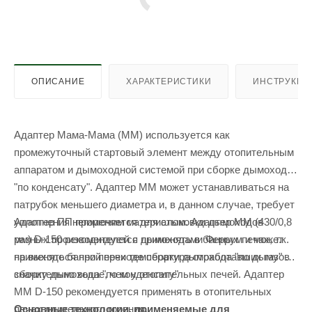
ОПИСАНИЕ
ХАРАКТЕРИСТИКИ
ИНСТРУКЦИ
Адаптер Мама-Мама (ММ) используется как
промежуточный стартовый элемент между отопительным
аппаратом и дымоходной системой при сборке дымохода
"по конденсату". Адаптер ММ может устанавливаться на
патрубок меньшего диаметра и, в данном случае, требует
Адаптер ПП применяется для стыковки дымоходов
уплотнения негорючим материалом. Адаптер ММ (430/0,8
разных производителей с дымоходами Феррум и может
мм) D-150 рекомендуется применять в банных печах, т.к.
применяться при переходе сборки дымохода "по дыму" на
на выходе банной печи температура отработавших газов
сборку дымохода "по конденсату"
значительно выше, чем у отопительных печей. Адаптер
ММ D-150 рекомендуется применять в отопительных
Основные технологии, применяемые для
печах длительного горения.