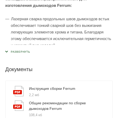
изготовления дымоходов Ferrum:
Лазерная сварка продольных швов дымоходов встык
обеспечивает тонкий сварной шов без выжигания
легирующих элементов хрома и титана. Благодаря
этому обеспечивается исключительная герметичность
и красивый вид изделий.
Раструбная система - технология формовки
обеспечивает стабильное сечение внутри трубы,
жесткость элементов конструкции дымохода,
Документы
отсутствие завихрений и препятствий движению дыма,
отсутствие излишнего осадка сажи, абсолютную
герметичность на стыках, легкость при монтаже и
Инструкция сборки Ferrum
обслуживании.
2,2 мб
Лазерная сварка оцинковки без нарушения
Общие рекомендации по сборке
дымоходов Ferrum
гальванического слоя (в отличие от обычной роликовой
108,4 кб
сварки) предотвращает возникновение коррозии на