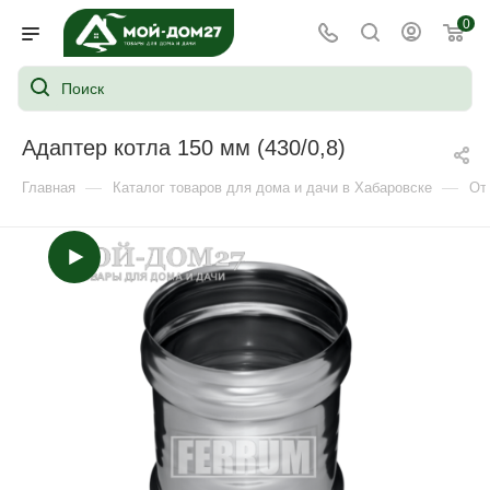
0
Адаптер котла 150 мм (430/0,8)
—
—
Главная
Каталог товаров для дома и дачи в Хабаровске
От