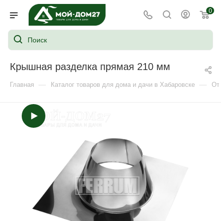
0
Крышная разделка прямая 210 мм
—
—
Главная
Каталог товаров для дома и дачи в Хабаровске
От