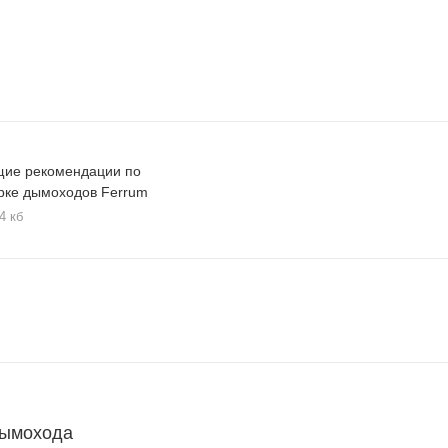
ие рекомендации по
рке дымоходов Ferrum
4 кб
дымохода