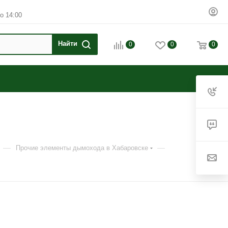
о 14:00
0
0
0
—
—
Прочие элементы дымохода в Хабаровске