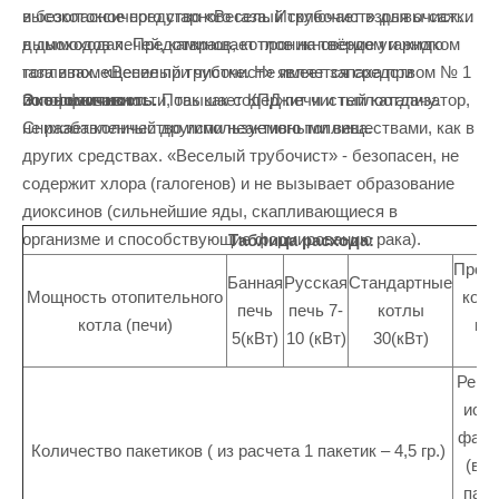
высокотоксичного угарного газа. Исключает взрывы сажи
и безопасное средство «Веселый трубочист» для очистки
в дымоходах. Предотвращает проникновение угарного
дымоходов печей, каминов, котлов на твёрдом и жидком
газа в помещение при чистке. Не имеет запаха при
топливах. «Веселый трубочист» является средством № 1
Экономичность.
Повышает КПД печи и теплоотдачу.
использовании.
по эффективности, так как содержит чистый катализатор,
Снижает количество используемого топлива.
не разбавленный другими неактивными веществами, как в
других средствах. «Веселый трубочист» - безопасен, не
содержит хлора (галогенов) и не вызывает образование
диоксинов (сильнейшие яды, скапливающиеся в
организме и способствующие формированию рака).
Таблица расхода:
Пром
Банная
Русская
Стандартные
Мощность отопительного
котл
печь
печь 7-
котлы
котла (печи)
ко
5(кВт)
10 (кВт)
30(кВт)
2
Реко
испо
фасо
Количество пакетиков ( из расчета 1 пакетик – 4,5 гр.)
(в у
паке