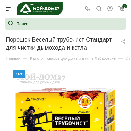
0
Порошок Веселый трубочист Стандарт
для чистки дымохода и котла
—
—
Главная
Каталог товаров для дома и дачи в Хабаровске
От
Хит