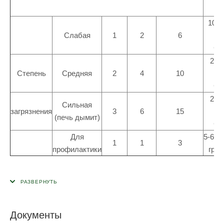
10-1
Слабая
1
2
6
(
Ср
20-
Степень
Средняя
2
4
10
(
Ср
20-
Сильная
загрязнения
3
6
15
(
(печь дымит)
Ср
Для
5-6 п
1
1
3
профилактики
гр. 
Документы