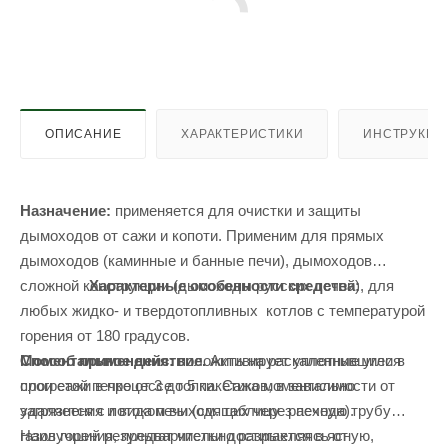
ОПИСАНИЕ
ХАРАКТЕРИСТИКИ
ИНСТРУКЦИ
Назначение:
применяется для очистки и защиты
дымоходов от сажи и копоти. Применим для прямых
дымоходов (каминные и банные печи), дымоходов
сложной конструкции (дымоходы русских печей), для
Характерные особенности средства:
любых жидко- и твердотопливных котлов с температурой
горения от 180 градусов.
Моментальное действие.
Активирует уплотнившиеся
Способ применения:
положить на раскаленные угли в
слои сажи в процессе топки. Сажа моментально
прогретой печке от 3 до 5 пакетиков, в зависимости от
удаляется с потоком выходящих через печную трубу
загрязнения и вида печи (см. таблицу расхода).
газов горения, предварительно разрыхляясь от
Наилучший результат чистки достигается в ясную,