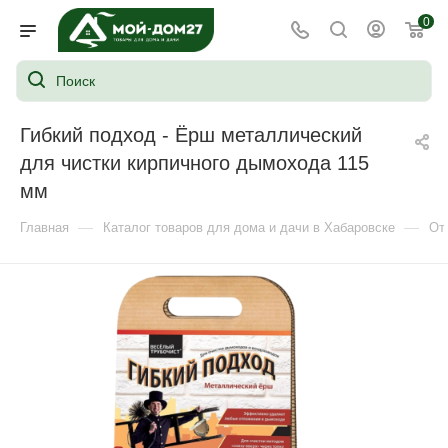
0
Гибкий подход - Ёрш металлический
для чистки кирпичного дымохода 115
мм
—
—
Главная
Каталог товаров для дома и дачи в Хабаровске
От