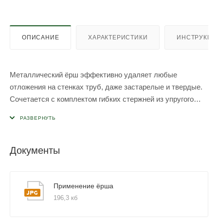
ОПИСАНИЕ
ХАРАКТЕРИСТИКИ
ИНСТРУКЦИ
Металлический ёрш эффективно удаляет любые
отложения на стенках труб, даже застарелые и твердые.
Сочетается с комплектом гибких стержней из упругого
пластика, которые позволяют без труда пройти дымоход
сложной конфигурации, имеющий изгибы и даже прямые
углы.
Стержни легко соединяются при помощи резьбовых
Документы
наконечников, что дает возможность постепенно
наращивать их длину по мере прочистки дымохода.
Применение ёрша
196,3 кб