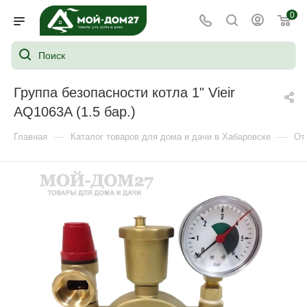
0
Группа безопасности котла 1" Vieir
AQ1063A (1.5 бар.)
—
—
Главная
Каталог товаров для дома и дачи в Хабаровске
От