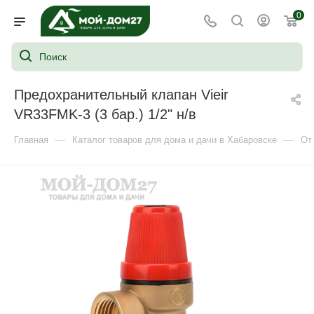
0
Предохранительный клапан Vieir
VR33FMK-3 (3 бар.) 1/2" н/в
—
—
Главная
Каталог товаров для дома и дачи в Хабаровске
От