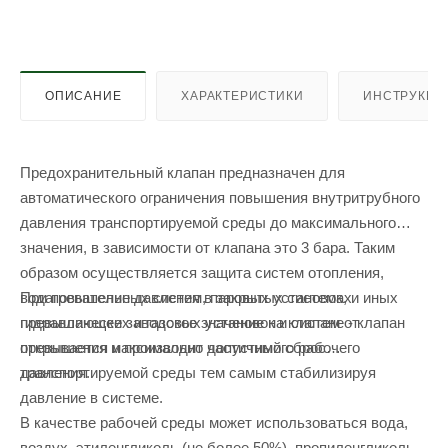
ОПИСАНИЕ
ХАРАКТЕРИСТИКИ
ИНСТРУКЦИ
Предохранительный клапан предназначен для
автоматического ограничения повышения внутритрубного
давления транспортируемой среды до максимального
значения, в зависимости от клапана это 3 бара. Таким
образом осуществляется защита систем отопления,
При повышение давления в закрытых системах
водагревательных систем, паровых установок, и иных
превышающее заводское значение на клапане - клапан
гидравлических и газовых установок и систем от
открывается и производит частичный сброс
превышения максимально допустимого рабочего
транспортируемой среды тем самым стабилизируя
давления.
давление в системе.
В качестве рабочей среды может использоваться вода,
воздух, этиленгликоль (не более 50%), пропиленгликоль,