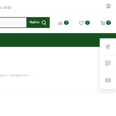
о 14:00
0
0
0
—
ура в Хабаровске