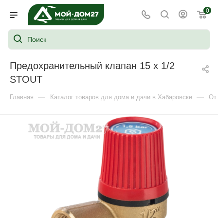
0
Предохранительный клапан 15 x 1/2
STOUT
—
—
Главная
Каталог товаров для дома и дачи в Хабаровске
От