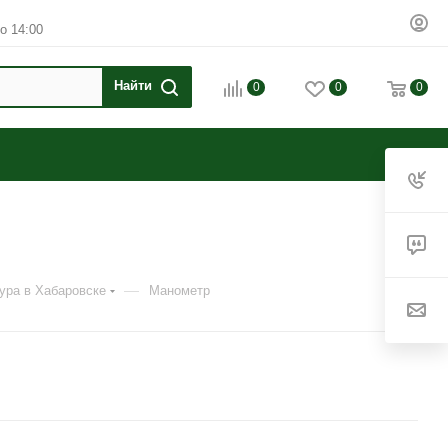
о 14:00
0
0
0
—
ура в Хабаровске
Манометр