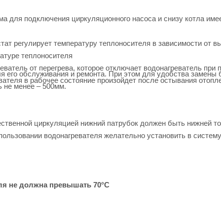
ма для подключения циркуляционного насоса и снизу котла име
стат регулирует температуру теплоносителя в зависимости от в
ратуре теплоносителя
ватель от перегрева, которое отключает водонагреватель при
я его обслуживания и ремонта. При этом для удобства замены
вателя в рабочее состояние произойдет после остывания отопл
 не менее – 500мм.
ественной циркуляцией нижний патрубок должен быть нижней т
пользовании водонагревателя желательно установить в систем
ля не должна превышать 70
°С