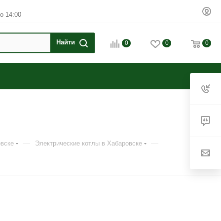
о 14:00
0
0
0
—
—
овске
Электрические котлы в Хабаровске