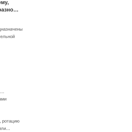
му,
фазной
едназначены
тельной
ами
, ротацию
или