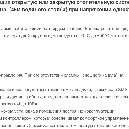
щих открытую или закрытую отопительную систе
Па. (45м водяного столба) при напряжении одно
отлами, работающими на твердом топливе. Водонагреватели пр
 температурой окружающего воздуха от 0° С до +50°С и относи
равления. При его отсутствии клеммы "внешнего канала" на
ованы иные регуляторы температуры воздуха, в том числе SMS-
ры и другие приборы, предназначенные для управления систем
нагрузкой до 10ВА.
озможна установка в помещения постоянной эксплуатации.
м контроллером, который обеспечивает комфортное управление
 использовать 2 режима: контроль температуры теплоносителя 