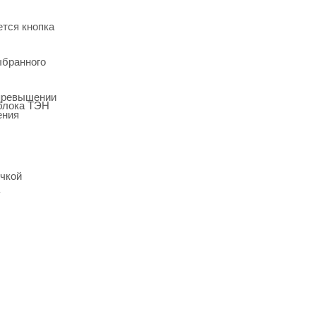
ется кнопка
ыбранного
 превышении
 блока ТЭН
ения
очкой
у