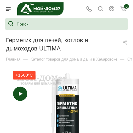
0
Герметик для печей, котлов и
дымоходов ULTIMA
—
—
Главная
Каталог товаров для дома и дачи в Хабаровске
От
+1500°C