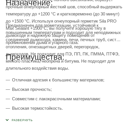
Назначение:
прочный огнеупорный жесткий шов, способный выдержать
температуру до +1200 °С и кратковременно (до 30 минут)
до +1500 °С. Используя огнеупорный герметик Sila PRO
Предназначен для герметизации, устойчивой к
Max Sealant +1500°C, вы получите хорошую тягу в
повышенным температурам и подходит для неподвижных
дымоходе и надежную защиту помещения от
соединений дымохода, камина, печи, печных труб, систем
проникновения дыма и угарного газа.
отопления, огнезащитных дверей, перегородок,
дымоходов. Не подходит для ПЭ, ПП, ПК, ПММА, ПТФЭ,
Преимущества:
мягкого пластика, неопрена и битума. Не подходит для
длительного воздействия воды.
Отличная адгезия к большинству материалов;
Высокая прочность;
Совместим с лакокрасочными материалами;
Высокая термостойкость.