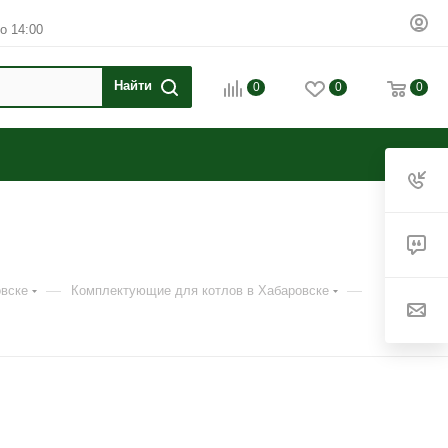
о 14:00
0
0
0
—
—
овске
Комплектующие для котлов в Хабаровске