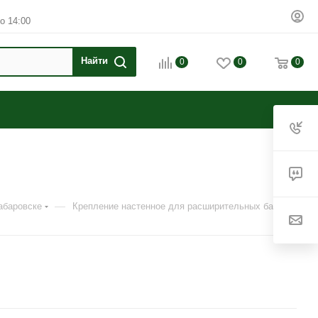
о 14:00
0
0
0
—
абаровске
Крепление настенное для расширительных баков