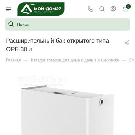
0
Расширительный бак открытого типа
ОРБ 30 л.
—
—
Главная
Каталог товаров для дома и дачи в Хабаровске
От