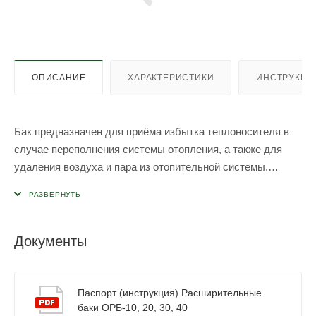
ОПИСАНИЕ
ХАРАКТЕРИСТИКИ
ИНСТРУКЦИ
Бак предназначен для приёма избытка теплоносителя в
случае переполнения системы отопления, а также для
удаления воздуха и пара из отопительной системы.
Расширительный бак открытого типа можно
устанавливать в системы отопления, работающие на
воде. Объем открытого расширительного бака должен
быть не менее 5% объема системы отопления. Бак
Документы
комплектуется крышкой, закрывающей заливное
отверстие для предотвращения попадания в бак пыли и
мусора.
Паспорт (инструкция) Расширительные
баки ОРБ-10, 20, 30, 40