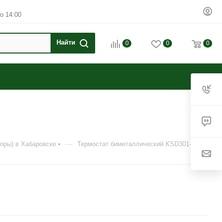
о 14:00
0
0
0
—
оры) в Хабаровске
Термостат биметаллический KSD301-90