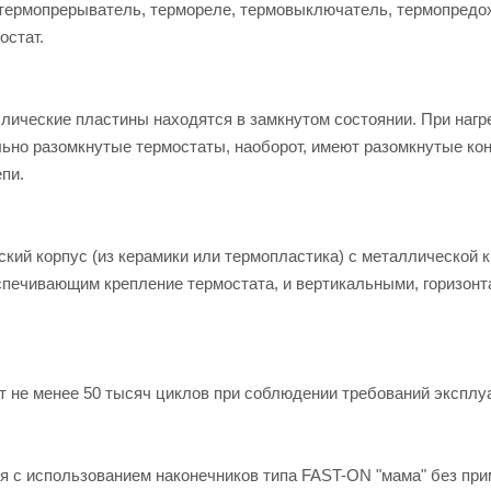
, термопрерыватель, термореле, термовыключатель, термопредо
остат.
лические пластины находятся в замкнутом состоянии. При нагр
ьно разомкнутые термостаты, наоборот, имеют разомкнутые кон
пи.
кий корпус (из керамики или термопластика) с металлической 
ечивающим крепление термостата, и вертикальными, горизон
 не менее 50 тысяч циклов при соблюдении требований эксплу
 с использованием наконечников типа FAST-ON "мама" без пр