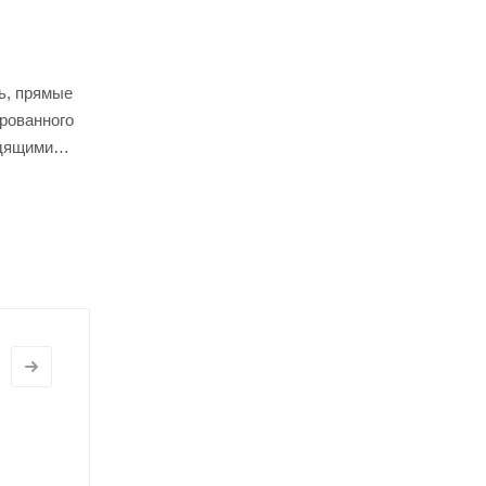
ь, прямые
рованного
одящими