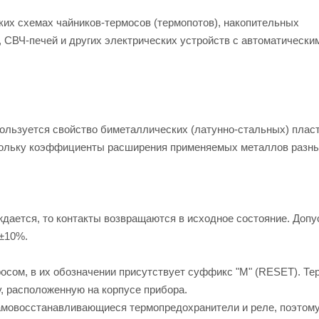
их схемах чайников-термосов (термопотов), накопительных
, СВЧ-печей и других электрических устройств с автоматически
ользуется свойство биметаллических (латунно-стальных) плас
скольку коэффициенты расширения применяемых металлов разны
ждается, то контакты возвращаются в исходное состояние. Доп
 ±10%.
осом, в их обозначении присутствует суффикс "M" (RESET). Те
, расположенную на корпусе прибора.
амовосстанавливающиеся термопредохранители и реле, поэтому