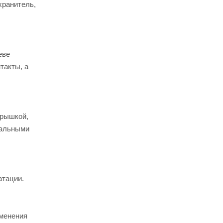
хранитель,
еве
такты, а
крышкой,
тальными
атации.
именения